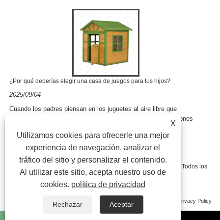
¿Por qué deberías elegir una casa de juegos para tus hijos?
2025/09/04
Cuando los padres piensan en los juguetes al aire libre que
combinan diversión, seguridad y educación, una de las opciones
X
más populares es una casa d......
Utilizamos cookies para ofrecerle una mejor
experiencia de navegación, analizar el
tráfico del sitio y personalizar el contenido.
Copyright © 2023 Ningbo Longteng Outdoor Products Co., Ltd. Todos los
Al utilizar este sitio, acepta nuestro uso de
cookies.
política de privacidad
derechos reservados.
Enlaces
Sitemap
RSS
XML
Privacy Policy
Rechazar
Aceptar